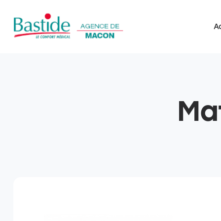
A
Mat