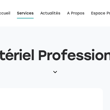
ccueil
Services
Actualités
A Propos
Espace Pr
ériel Profession